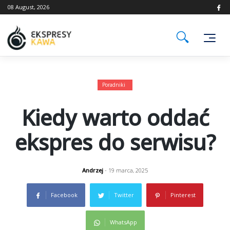
Skip
08 August, 2026
to
content
Poradniki
Kiedy warto oddać
ekspres do serwisu?
Andrzej
- 19 marca, 2025
Facebook
Twitter
Pinterest
WhatsApp