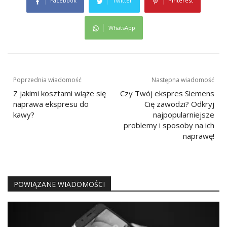
Facebook
Twitter
Pinterest
WhatsApp
Nawigacja
Poprzednia wiadomość
Następna wiadomość
wpisu
Z jakimi kosztami wiąże się
Czy Twój ekspres Siemens
naprawa ekspresu do
Cię zawodzi? Odkryj
kawy?
najpopularniejsze
problemy i sposoby na ich
naprawę!
POWIĄZANE WIADOMOŚCI