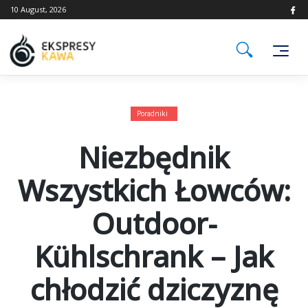
Skip
10 August, 2026
to
content
Poradniki
Niezbędnik
Wszystkich Łowców:
Outdoor-
Kühlschrank – Jak
chłodzić dziczyznę