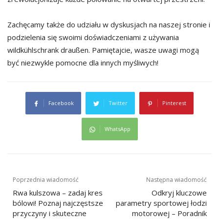
Zachęcamy także do udziału w dyskusjach na naszej stronie i
podzielenia się swoimi doświadczeniami z używania
wildkühlschrank draußen. Pamiętajcie, wasze uwagi mogą
być niezwykle pomocne dla innych myśliwych!
Facebook
Twitter
Pinterest
WhatsApp
Nawigacja
Poprzednia wiadomość
Następna wiadomość
wpisu
Rwa kulszowa – zadaj kres
Odkryj kluczowe
bólowi! Poznaj najczęstsze
parametry sportowej łodzi
przyczyny i skuteczne
motorowej – Poradnik