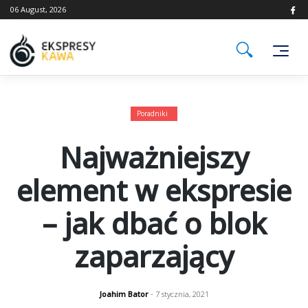
Skip
06 August, 2026
to
content
Poradniki
Najważniejszy
element w ekspresie
– jak dbać o blok
zaparzający
Joahim Bator
- 7 stycznia, 2021