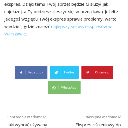
ekspres. Dzięki temu Twój sprzęt będzie Ci służył jak
najdłużej, a Ty będziesz cieszyć się smaczną kawą. Jeżeli z
jakiegoś względu Twój ekspres sprawia problemy, warto
wiedzieć, gdzie znaleźć
najlepszy serwis ekspresów w
Warszawie
.
Facebook
Twitter
Pinterest
WhatsApp
Nawigacja
Poprzednia wiadomość
Następna wiadomość
wpisu
Jaki wybrać używany
Ekspres ciśnieniowy do