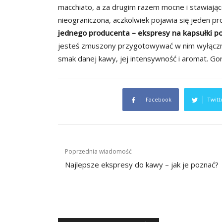
macchiato, a za drugim razem mocne i stawiające
nieograniczona, aczkolwiek pojawia się jeden p
jednego producenta – ekspresy na kapsułki p
jesteś zmuszony przygotowywać w nim wyłącznie
smak danej kawy, jej intensywność i aromat. Go
Facebook
Twitt
Nawigacja
Poprzednia wiadomość
wpisu
Najlepsze ekspresy do kawy – jak je poznać?