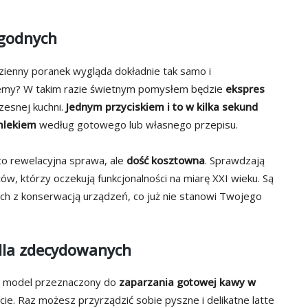
ygodnych
ienny poranek wygląda dokładnie tak samo i
lemy? W takim razie świetnym pomysłem będzie
ekspres
esnej kuchni.
Jednym przyciskiem i to w kilka sekund
mlekiem
według gotowego lub własnego przepisu.
o rewelacyjna sprawa, ale
dość kosztowna
. Sprawdzają
ów, którzy oczekują funkcjonalności na miarę XXI wieku. Są
h z konserwacją urządzeń, co już nie stanowi Twojego
 dla zdecydowanych
o model przeznaczony do
zaparzania gotowej kawy w
cie. Raz możesz przyrządzić sobie pyszne i delikatne latte