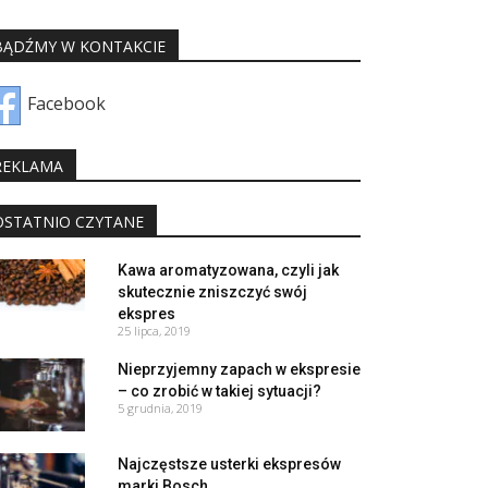
BĄDŹMY W KONTAKCIE
Facebook
REKLAMA
OSTATNIO CZYTANE
Kawa aromatyzowana, czyli jak
skutecznie zniszczyć swój
ekspres
25 lipca, 2019
Nieprzyjemny zapach w ekspresie
– co zrobić w takiej sytuacji?
5 grudnia, 2019
Najczęstsze usterki ekspresów
marki Bosch