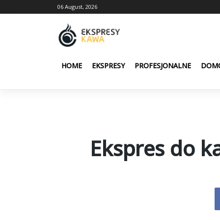
Skip
06 August, 2026
to
content
HOME
EKSPRESY
PROFESJONALNE
DOM
Ekspres do ka