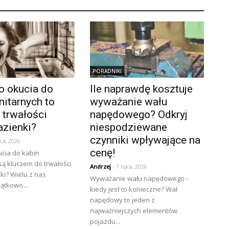
PORADNIKI
o okucia do
Ile naprawdę kosztuje
nitarnych to
wyważanie wału
 trwałości
napędowego? Odkryj
azienki?
niespodziewane
czynniki wpływające na
pca, 2026
cenę!
cia do kabin
są kluczem do trwałości
Andrzej
- 1 lipca, 2026
nki? Wielu z nas
Wyważanie wału napędowego -
ątkowo...
kiedy jest to konieczne? Wał
napędowy to jeden z
najważniejszych elementów
pojazdu...