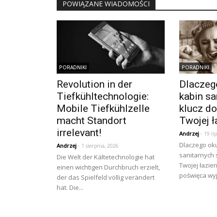
POWIĄZANE WIADOMOŚCI
PORADNIKI
PORADNIKI
Revolution in der
Dlaczeg
Tiefkühltechnologie:
kabin sa
Mobile Tiefkühlzelle
klucz do
macht Standort
Twojej ł
irrelevant!
Andrzej
- 19 li
Dlaczego oku
Andrzej
- 1 sierpnia, 2026
sanitarnych 
Die Welt der Kältetechnologie hat
Twojej łazie
einen wichtigen Durchbruch erzielt,
poświęca wyj
der das Spielfeld völlig verändert
hat. Die...