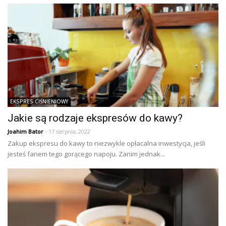
EKSPRES CIŚNIENIOWY
Jakie są rodzaje ekspresów do kawy?
Joahim Bator
- 17 sierpnia, 2022
Zakup ekspresu do kawy to niezwykle opłacalna inwestycja, jeśli
jesteś fanem tego gorącego napoju. Zanim jednak...