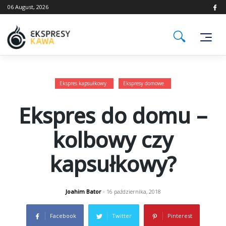
Skip
06 August, 2026
to
content
Ekspres kapsułkowy
Ekspresy domowe
Ekspres do domu –
kolbowy czy
kapsułkowy?
Joahim Bator
- 16 października, 2018
Facebook
Twitter
Pinterest