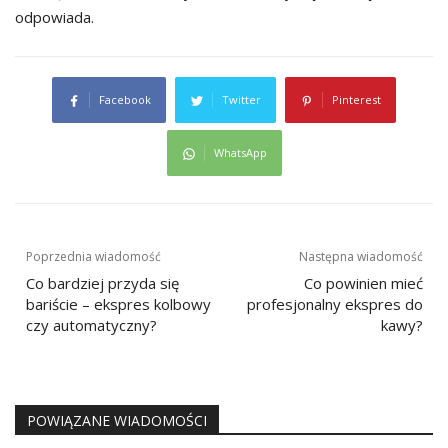
odpowiada.
Facebook
Twitter
Pinterest
WhatsApp
Nawigacja
Poprzednia wiadomość
Następna wiadomość
wpisu
Co bardziej przyda się
Co powinien mieć
bariście – ekspres kolbowy
profesjonalny ekspres do
czy automatyczny?
kawy?
POWIĄZANE WIADOMOŚCI