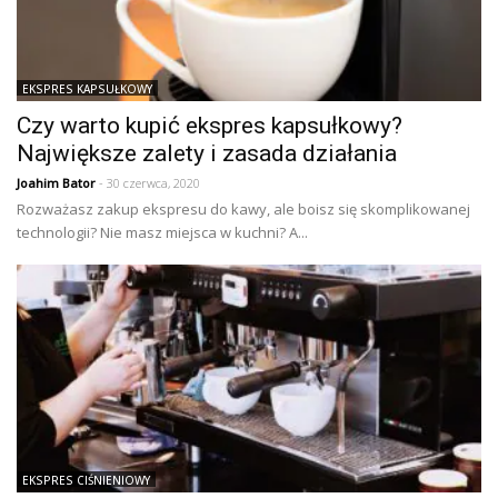
EKSPRES KAPSUŁKOWY
Czy warto kupić ekspres kapsułkowy?
Największe zalety i zasada działania
Joahim Bator
- 30 czerwca, 2020
Rozważasz zakup ekspresu do kawy, ale boisz się skomplikowanej
technologii? Nie masz miejsca w kuchni? A...
EKSPRES CIŚNIENIOWY