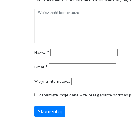
Twój adres e-mail nie zostanie opublikowany.
Wymaga
Nazwa
*
E-mail
*
Witryna internetowa
Zapamiętaj moje dane w tej przeglądarce podczas p