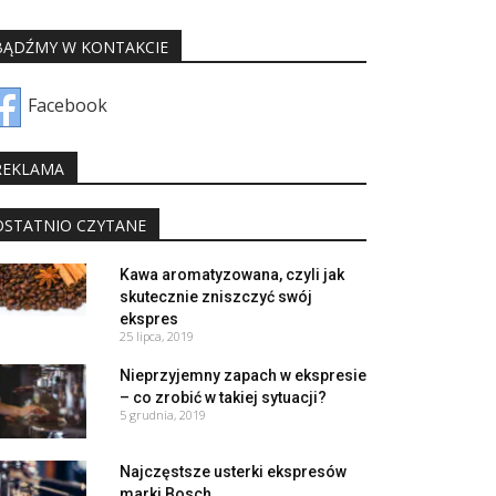
BĄDŹMY W KONTAKCIE
Facebook
REKLAMA
OSTATNIO CZYTANE
Kawa aromatyzowana, czyli jak
skutecznie zniszczyć swój
ekspres
25 lipca, 2019
Nieprzyjemny zapach w ekspresie
– co zrobić w takiej sytuacji?
5 grudnia, 2019
Najczęstsze usterki ekspresów
marki Bosch