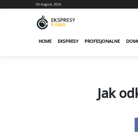
Skip
06 August, 2026
to
content
HOME
EKSPRESY
PROFESJONALNE
DOM
Jak od