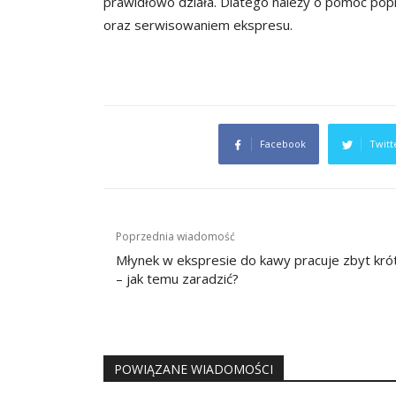
prawidłowo działa. Dlatego należy o pomoc popr
oraz serwisowaniem ekspresu.
Facebook
Twitt
Nawigacja
Poprzednia wiadomość
wpisu
Młynek w ekspresie do kawy pracuje zbyt kró
– jak temu zaradzić?
POWIĄZANE WIADOMOŚCI