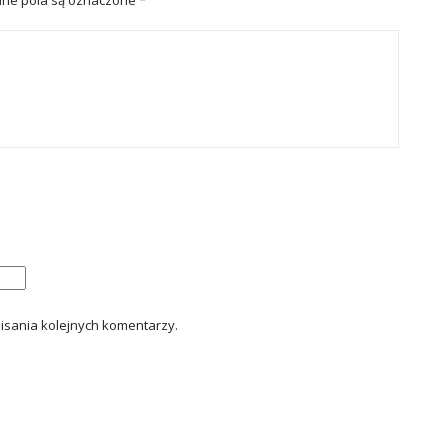
ne pola są oznaczone
*
isania kolejnych komentarzy.