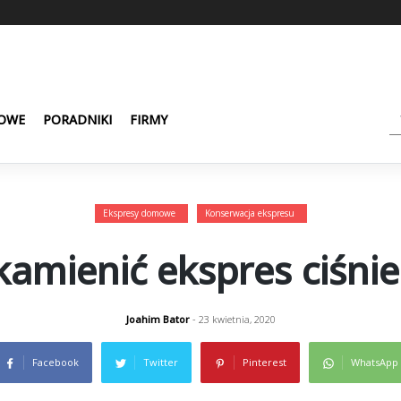
OWE
PORADNIKI
FIRMY
Ekspresy domowe
Konserwacja ekspresu
kamienić ekspres ciśni
Joahim Bator
- 23 kwietnia, 2020
Facebook
Twitter
Pinterest
WhatsApp