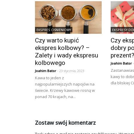
EKSPRES CIŚNIENIOWY
EKSPRESY D
Czy warto kupić
Czy eks
ekspres kolbowy? –
dobry p
Zalety i wady ekspresu
prezent
kolbowego
Joahim Bator
-
Zastanawiasz
Joahim Bator
- 23 stycznia, 2023
kawy to dob
Kawa to jeden z
dla bliskiej 
najpopularniejszych napojów na
świecie. Krzewy kawowe rosną w
ponad 70 krajach, na...
Zostaw swój komentarz