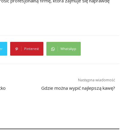
osić profesjonalną firmę, która zajmuje się naprawdę
er
Pinterest
WhatsApp
Następna wiadomość
tko
Gdzie można wypić najlepszą kawę?