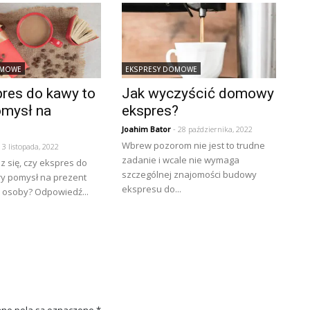
OMOWE
EKSPRESY DOMOWE
pres do kawy to
Jak wyczyścić domowy
omysł na
ekspres?
?
Joahim Bator
- 28 października, 2022
Wbrew pozorom nie jest to trudne
 3 listopada, 2022
zadanie i wcale nie wymaga
 się, czy ekspres do
szczególnej znajomości budowy
ry pomysł na prezent
ekspresu do...
Ci osoby? Odpowiedź...