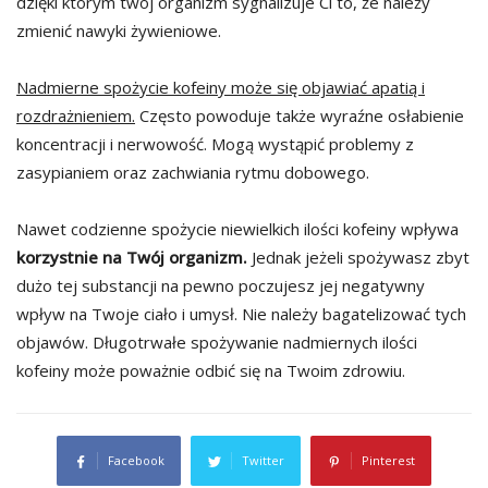
dzięki którym twój organizm sygnalizuje Ci to, że należy
zmienić nawyki żywieniowe.
Nadmierne spożycie kofeiny może się objawiać apatią i
rozdrażnieniem.
Często powoduje także wyraźne osłabienie
koncentracji i nerwowość. Mogą wystąpić problemy z
zasypianiem oraz zachwiania rytmu dobowego.
Nawet codzienne spożycie niewielkich ilości kofeiny wpływa
korzystnie na Twój organizm.
Jednak jeżeli spożywasz zbyt
dużo tej substancji na pewno poczujesz jej negatywny
wpływ na Twoje ciało i umysł. Nie należy bagatelizować tych
objawów. Długotrwałe spożywanie nadmiernych ilości
kofeiny może poważnie odbić się na Twoim zdrowiu.
Facebook
Twitter
Pinterest