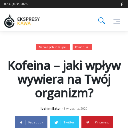
Skip
07 August, 2026
to
content
Napoje pobudzające
Poradniki
Kofeina – jaki wpływ
wywiera na Twój
organizm?
Joahim Bator
- 3 września, 2020
Facebook
Twitter
Pinterest