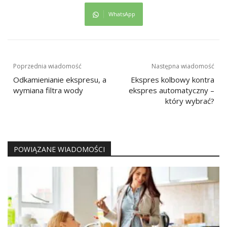
WhatsApp
Nawigacja
Poprzednia wiadomość
Następna wiadomość
wpisu
Odkamienianie ekspresu, a
Ekspres kolbowy kontra
wymiana filtra wody
ekspres automatyczny –
który wybrać?
POWIĄZANE WIADOMOŚCI